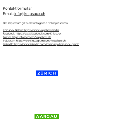
Kontaktformular
Email:
info@knipsbox.ch
Das Impressum gilt auch für folgende Onlinepräsenzen:
Knipsbox Galerie: https://www.knipsbox.media
Facebook: https://www.facebook.com/Knipsbox
Twitter: https://twitter.com/knipsbox_zh
Instagram: https://www.instagram.com/knipsbox.ch
LinkedIn: https://www.linkedin.com/company/knipsbox-gmbh
ZÜRICH
Knipsbox GmbH
Maienstrasse 8
8050 Zürich
info@knipsbox.ch
076 407 55 40
AARGAU
Knipsbox GmbH