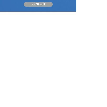
SENDEN
ZÜRICH
Knipsbox GmbH
Maienstrasse 8
8050 Zürich
info@knipsbox.ch
076 407 55 40
AARGAU
Knipsbox GmbH
Warmbachweg 3
5107 Schinznach-Dorf
aargau@knipsbox.ch