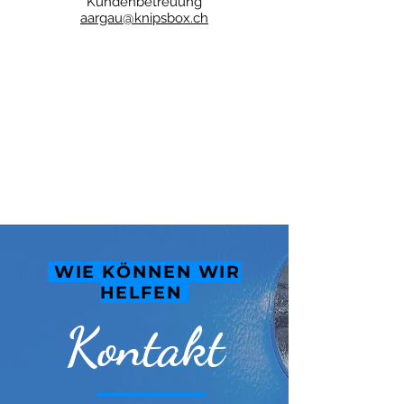
Kundenbetreuung
aargau@knipsbox.ch
WIE KÖNNEN WIR
HELFEN
Kontakt